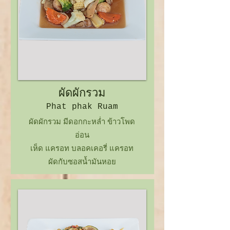
ผัดผักรวม
Phat
phak Ruam
ผัดผักรวม มีดอกกะหล่ำ ข้าวโพด
อ่อน
เห็ด แครอท บลอคเคอรี่ แครอท
ผัดกับซอสน้ำมันหอย