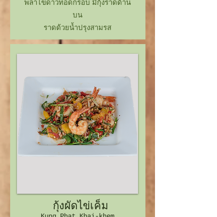
พล่าไข่ดาวทอดกรอบ มีกุ้งราดด้าน
บน
ราดด้วยน้ำปรุงสามรส
กุ้งผัดไข่เค็ม
Kung Phat Khai-khem