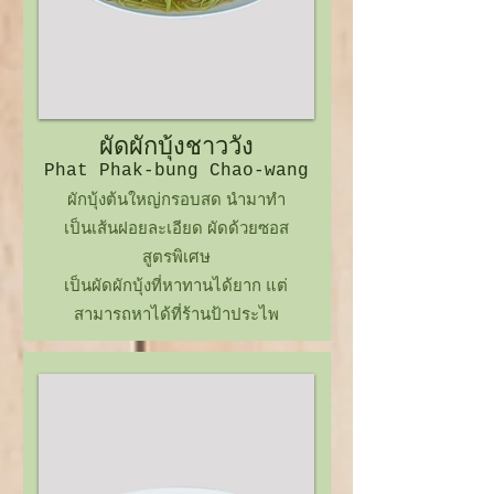
ผัดผักบุ้งชาววัง
Phat Phak-bung Chao-wang
ผักบุ้งต้นใหญ่กรอบสด นำมาทำ
เป็นเส้นฝอยละเอียด ผัดด้วยซอส
สูตรพิเศษ
เป็นผัดผักบุ้งที่หาทานได้ยาก แต่
สามารถหาได้ที่ร้านป้าประไพ